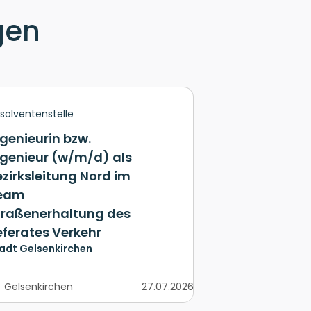
gen
solventenstelle
ngenieurin bzw.
ngenieur (w/m/d) als
ezirksleitung Nord im
eam
traßenerhaltung des
eferates Verkehr
adt Gelsenkirchen
Gelsenkirchen
27.07.2026