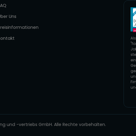
FAQ
Über Uns
Preisinformationen
Kontakt
Als
"fa
Jo
ste
ei
Ge
ge
un
Fi
un
Zur
 und -vertriebs GmbH. Alle Rechte vorbehalten.