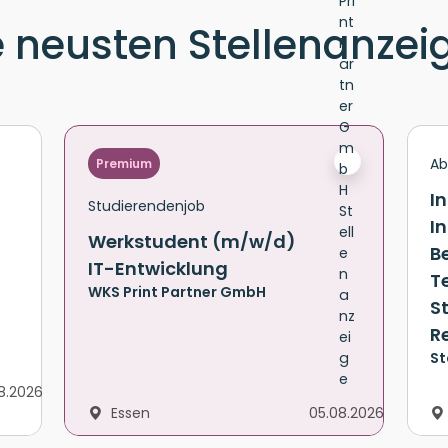
e neusten Stellenanzei
Ab
Premium
I
Studierendenjob
I
Werkstudent (m/w/d)
B
IT-Entwicklung
T
WKS Print Partner GmbH
S
R
St
8.2026
Essen
05.08.2026