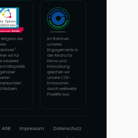
 Mitglied der
Im Rahmen
iren
unseres
bbörsen"
Engagements in
hen wir für
der Allianz für
ne saubere
Klima und
schäftspolitik
Entwicklung
genüber
gleichen wir
seren
unsere CO2-
rmenkunden
Emissionen
d Nutzern.
durch weltweite
Projekte aus.
 Website von faire Jobbörsen
Zur Website von Climate Extender: Klimaneutral
AGB
Impressum
Datenschutz