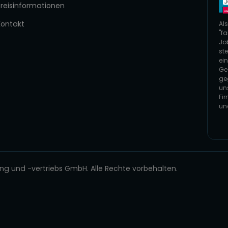
Preisinformationen
Kontakt
Als
"fa
Jo
ste
ei
Ge
ge
un
Fi
un
Zur
 und -vertriebs GmbH. Alle Rechte vorbehalten.