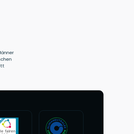
Männer
tschen
tt