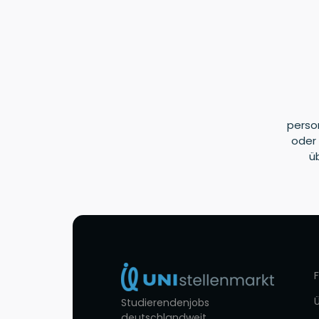
perso
oder 
ü
Studierendenjobs
deutschlandweit