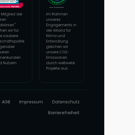
 Mitglied der
Im Rahmen
iren
unseres
bbörsen"
Engagements in
hen wir für
der Allianz für
ne saubere
Klima und
schäftspolitik
Entwicklung
genüber
gleichen wir
seren
unsere CO2-
rmenkunden
Emissionen
d Nutzern.
durch weltweite
Projekte aus.
 Website von faire Jobbörsen
Zur Website von Climate Extender: Klimaneutral
AGB
Impressum
Datenschutz
Barrierefreiheit