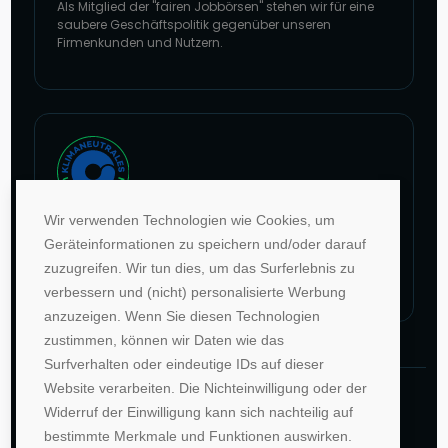
Als Mitglied der "fairen Jobbörsen" stehen wir für eine
saubere Geschäftspolitik gegenüber unseren
Firmenkunden und Nutzern.
Zur Website von faire Jobbörsen
Wir verwenden Technologien wie Cookies, um
Im Rahmen unseres Engagements in der Allianz für
Geräteinformationen zu speichern und/oder darauf
Klima und Entwicklung gleichen wir unsere CO2-
zuzugreifen. Wir tun dies, um das Surferlebnis zu
Emissionen durch weltweite Projekte aus.
verbessern und (nicht) personalisierte Werbung
Zur Website von Climate Extender: Klimaneutrales Unternehmen
anzuzeigen. Wenn Sie diesen Technologien
zustimmen, können wir Daten wie das
Surfverhalten oder eindeutige IDs auf dieser
Website verarbeiten. Die Nichteinwilligung oder der
©1996-2026 Deutsche Hochschulwerbung und -
Widerruf der Einwilligung kann sich nachteilig auf
vertriebs GmbH. Alle Rechte vorbehalten.
bestimmte Merkmale und Funktionen auswirken.