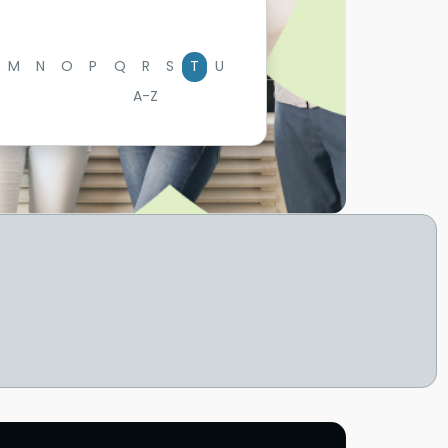
M
N
O
P
Q
R
S
T
U
A-Z