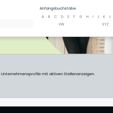
Anfangsbuchstabe
A
B
C
D
E
F
G
H
I
J
K
L
VW
XYZ
e Unternehmensprofile mit aktiven Stellenanzeigen.