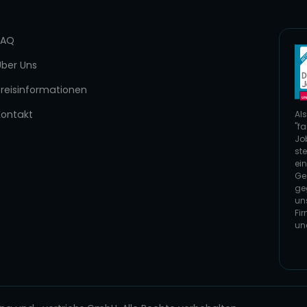
FAQ
Über Uns
Preisinformationen
Kontakt
Als
"fa
Jo
ste
ei
Ge
ge
un
Fi
un
Zur