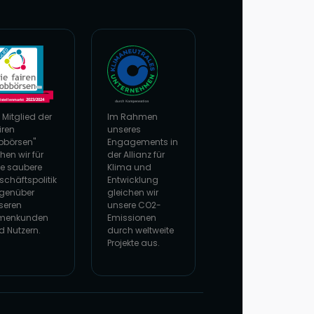
 Mitglied der
Im Rahmen
iren
unseres
bbörsen"
Engagements in
hen wir für
der Allianz für
ne saubere
Klima und
schäftspolitik
Entwicklung
genüber
gleichen wir
seren
unsere CO2-
rmenkunden
Emissionen
d Nutzern.
durch weltweite
Projekte aus.
 Website von faire Jobbörsen
Zur Website von Climate Extender: Klimaneutral